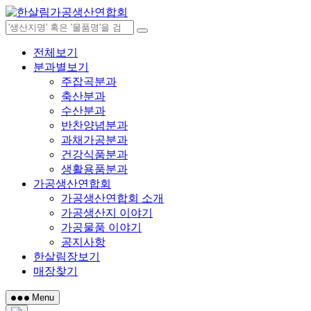
Skip
to
content
전체보기
분과별보기
주잡곡분과
축산분과
수산분과
반찬양념분과
과채가공분과
건강식품분과
생활용품분과
가공생산연합회
가공생산연합회 소개
가공생산지 이야기
가공물품 이야기
공지사항
한살림장보기
매장찾기
Menu