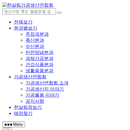
Skip
to
content
전체보기
분과별보기
주잡곡분과
축산분과
수산분과
반찬양념분과
과채가공분과
건강식품분과
생활용품분과
가공생산연합회
가공생산연합회 소개
가공생산지 이야기
가공물품 이야기
공지사항
한살림장보기
매장찾기
Menu