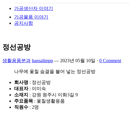
가공생산자 이야기
가공물품 이야기
공지사항
정선공방
생활용품분과
hansalimpp
—
2023년 05월 10일
·
0 Comment
나무에 옻칠 숨결을 불어 넣는 정선공방
회사명
: 정선공방
대표자
: 이미숙
소재지
: 강원 원주시 이화3길 9
주요품목
: 옻칠생활용품
직원수
: 2명