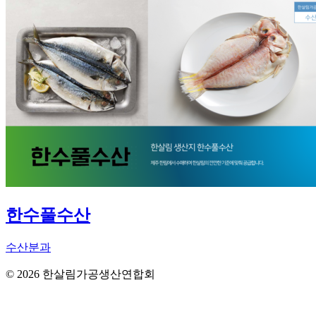
한수풀수산
수산분과
© 2026 한살림가공생산연합회