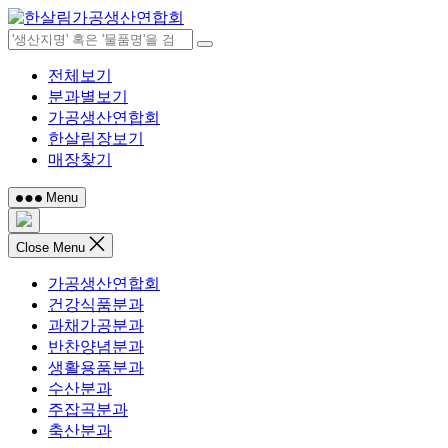
Skip
to
content
전체보기
분과별보기
가공생산연합회
한살림장보기
매장찾기
Menu
Close Menu
가공생산연합회
건강식품분과
과채가공분과
반찬양념분과
생활용품분과
수산분과
주잡곡분과
축산분과