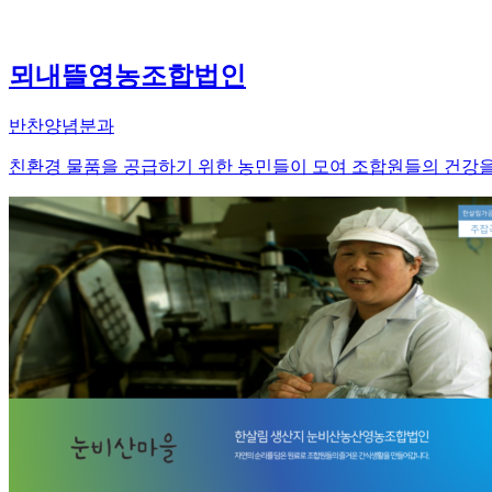
뫼내뜰영농조합법인
반찬양념분과
친환경 물품을 공급하기 위한 농민들이 모여 조합원들의 건강을