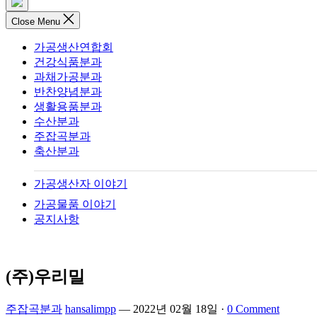
Close Menu
가공생산연합회
건강식품분과
과채가공분과
반찬양념분과
생활용품분과
수산분과
주잡곡분과
축산분과
가공생산자 이야기
가공물품 이야기
공지사항
(주)우리밀
주잡곡분과
hansalimpp
—
2022년 02월 18일
·
0 Comment