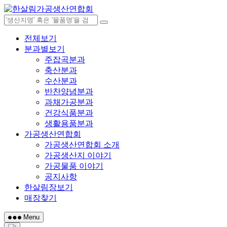
Skip
to
content
전체보기
분과별보기
주잡곡분과
축산분과
수산분과
반찬양념분과
과채가공분과
건강식품분과
생활용품분과
가공생산연합회
가공생산연합회 소개
가공생산지 이야기
가공물품 이야기
공지사항
한살림장보기
매장찾기
Menu